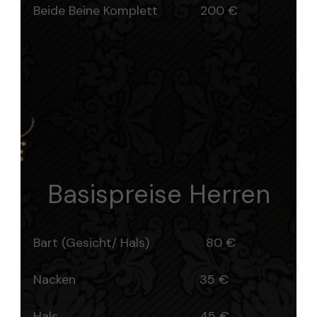
Beide Beine Komplett 200 €
Basispreise Herren
Bart (Gesicht/ Hals) 80 €
Nacken 35 €
Hals 45 €