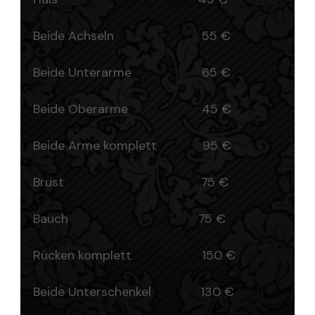
Beide Achseln 55 €
Beide Unterarme 65 €
Beide Oberarme 45 €
Beide Arme komplett 95 €
Brust 75 €
Bauch 75 €
Rücken komplett 150 €
Beide Unterschenkel 130 €