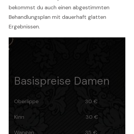
bekommst du auch einen abgestimmten
Behandlungsplan mit dauerhaft glatten
Ergebnissen.
Basispreise Damen
Oberlippe 30 €
Kinn 30 €
Wangen 35 €